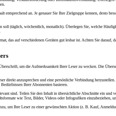
nen.
halt entsprechend an. Je genauer Sie Ihre Zielgruppe kennen, desto bess
 soll (täglich, wöchentlich, monatlich). Überlegen Sie, welche Häufigke
.
at, das auf verschiedenen Geräten gut lesbar ist. Achten Sie darauf, 
ters
erschrift, um die Aufmerksamkeit Ihrer Leser zu wecken. Die Überschr
er direkt anzusprechen und eine persönliche Verbindung herzustellen.
 Bedürfnissen Ihrer Abonnenten basieren.
elevant sind. Teilen Sie den Inhalt in übersichtliche Abschnitte ein u
ltsformate wie Text, Bilder, Videos oder Infografiken einzubeziehen, 
zu, um Ihre Leser zu einer gewünschten Aktion (z. B. Kauf, Anmeldung